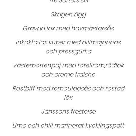
Tre Sorters sill
Skagen ägg
Gravad lax med hovmästarsås
Inkokta lax kuber med dillmajonnäs
och pressgurka
Västerbottenpaj med forellrom,rödlök
och creme fraishe
Rostbiff med remouladsås och rostad
lök
Janssons frestelse
Lime och chili marinerat kycklingspett