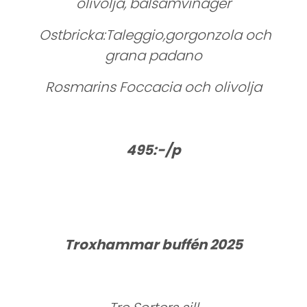
olivolja, balsamvinäger
Ostbricka:Taleggio,gorgonzola och
grana padano
Rosmarins Foccacia och olivolja
495:-/p
Troxhammar buffén 2025