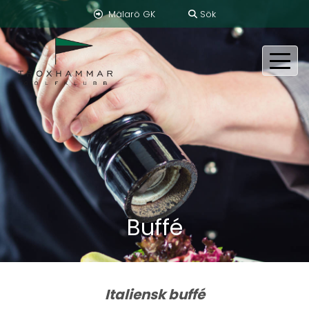
Mälarö GK
Sök
Buffé
Italiensk buffé