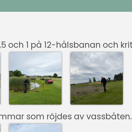
4,5 och 1 på 12-hålsbanan och k
dammar som röjdes av vassbåten.