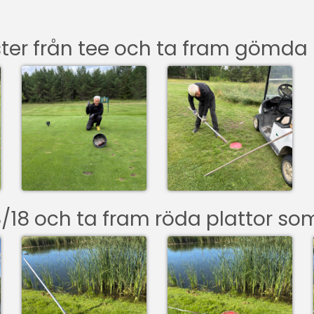
ter från tee och ta fram gömda 
/18 och ta fram röda plattor som