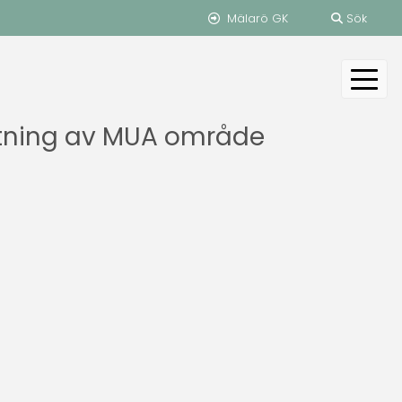
Mälarö GK
Sök
ritning av MUA område