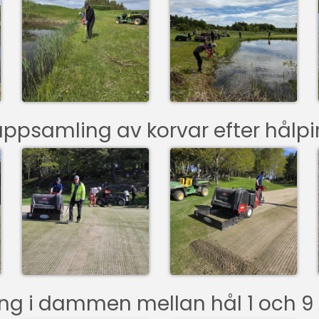
ppsamling av korvar efter hålpi
ning i dammen mellan hål 1 och 