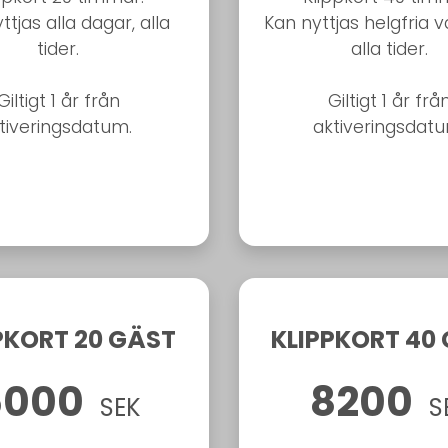
ttjas alla dagar, alla
Kan nyttjas helgfria 
tider.
alla tider.
Giltigt 1 år från
Giltigt 1 år frå
tiveringsdatum.
aktiveringsdat
PKORT 20 GÄST
KLIPPKORT 40
5000
8200
SEK
S