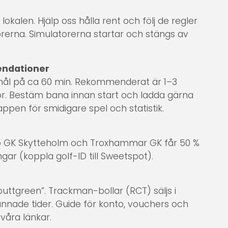
i lokalen. Hjälp oss hålla rent och följ de regler
orerna. Simulatorerna startar och stängs av
endationer
 hål på ca 60 min. Rekommenderat är 1–3
or. Bestäm bana innan start och ladda gärna
pen för smidigare spel och statistik.
r
 GK Skytteholm och Troxhammar GK får 50 %
gar (koppla golf-ID till Sweetspot).
puttgreen”. Trackman-bollar (RCT) säljs i
ade tider. Guide för konto, vouchers och
a våra länkar.