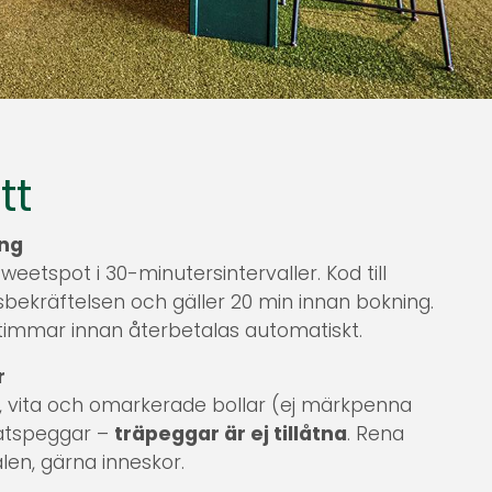
tt
ing
Sweetspot i 30-minutersintervaller. Kod till
sbekräftelsen och gäller 20 min innan bokning.
timmar innan återbetalas automatiskt.
r
 vita och omarkerade bollar (ej märkpenna
latspeggar –
träpeggar är ej tillåtna
. Rena
alen, gärna inneskor.