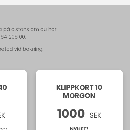
a på distans om du har
564 206 00.
tod vid bokning.
40
KLIPPKORT 10
MORGON
1000
EK
SEK
mar.
NYHET!