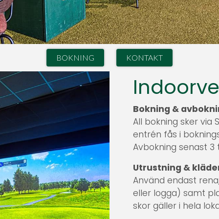
BOKNING
KONTAKT
Indoorve
Bokning & avbokn
All bokning sker via 
entrén fås i bokning
Avbokning senast 3 
Utrustning & kläde
Använd endast rena,
eller logga) samt p
skor gäller i hela lok