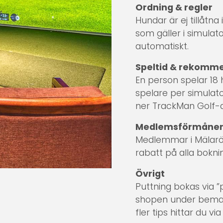
Ordning & regler
Hundar är ej tillåtna 
som gäller i simulat
automatiskt.
Speltid & rekomm
En person spelar 18
spelare per simulat
ner TrackMan Golf-ap
Medlemsförmåne
Medlemmar i Mälarö
rabatt på alla boknin
Övrigt
Puttning bokas via ”
shopen under bemann
fler tips hittar du vi