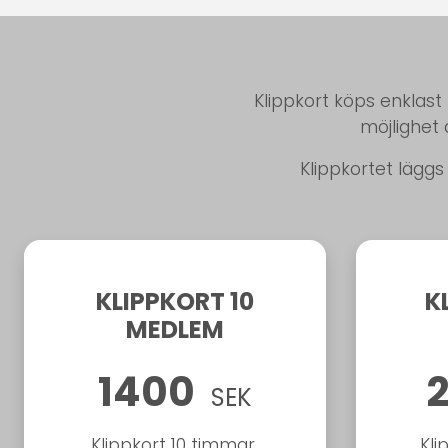
Klippkort köps enklas
möjlighet 
Klippkortet läg
KLIPPKORT 10
K
MEDLEM
1400
SEK
Klippkort 10 timmar.
Kli