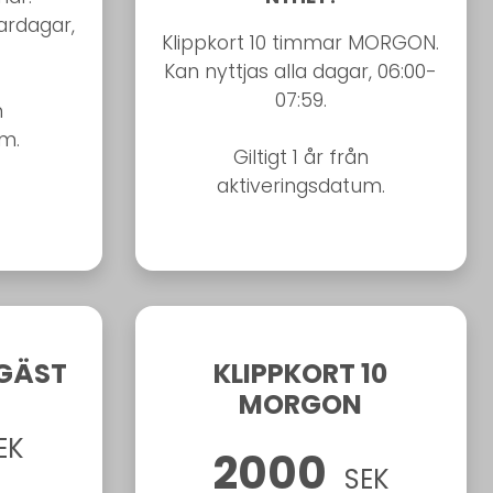
vardagar,
Klippkort 10 timmar MORGON.
Kan nyttjas alla dagar, 06:00-
07:59.
n
um.
Giltigt 1 år från
aktiveringsdatum.
 GÄST
KLIPPKORT 10
MORGON
EK
2000
SEK