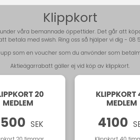
Klippkort
t under våra bemannade öppettider. Det går att köp
att betala med swish. Ring oss så hjälper vi dig - 08 
gs upp som en voucher som du anvönder som betalme
Aktieägarrabatt gäller ej vid köp av klippkort.
LIPPKORT 20
KLIPPKORT 
MEDLEM
MEDLEM
2500
4100
SEK
S
ppkort 20 timmar.
Klippkort 40 tim