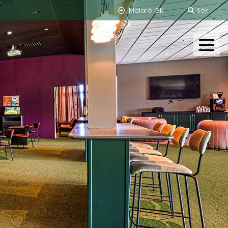
Mälarö GK
Sök