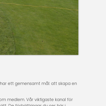
ts har ett gemensamt mål: att skapa en
som medlem. Vår viktigaste kanal för
ätt. De förbättringar du ser här i