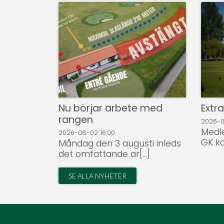
Nu börjar arbete med
Extr
rangen
2026-
Medl
2026-08-02
16:00
GK kal
Måndag den 3 augusti inleds
det omfattande ar[...]
SE ALLA NYHETER