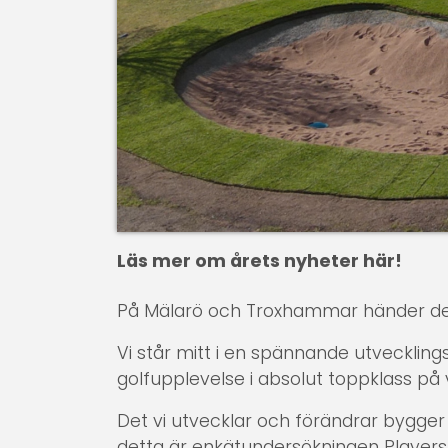
Läs mer om årets nyheter här!
På Mälarö och Troxhammar händer det gr
Vi står mitt i en spännande utveckling
golfupplevelse i absolut toppklass på
Det vi utvecklar och förändrar bygger 
detta är enkätundersökningen Players 1st