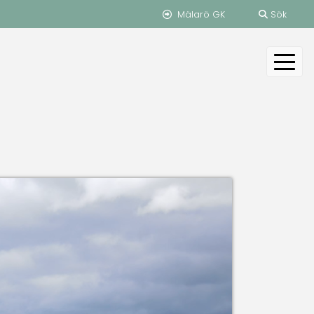
Mälarö GK
Sök