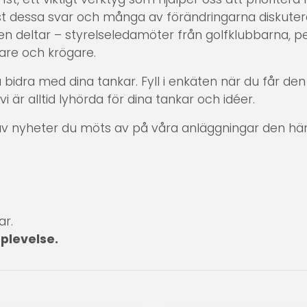
ust dessa svar och många av förändringarna diskutera
n deltar – styrelseledamöter från golfklubbarna, pe
are och krögare.
a bidra med dina tankar. Fyll i enkäten när du får de
 vi är alltid lyhörda för dina tankar och idéer.
 av nyheter du möts av på våra anläggningar den h
ar.
plevelse.