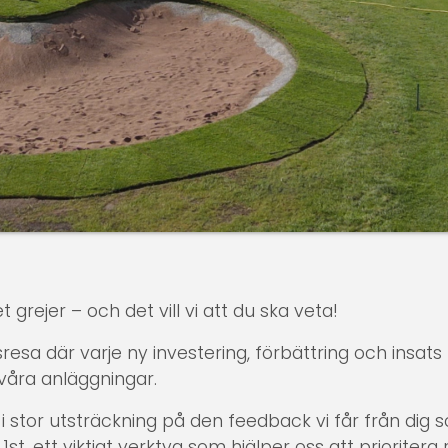
ejer – och det vill vi att du ska veta!
sresa där varje ny investering, förbättring och insa
 våra anläggningar.
i stor utsträckning på den feedback vi får från dig 
, ett viktigt verktyg som hjälper oss att prioritera r