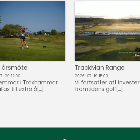
a årsmöte
TrackMan Range
07-20
12:00
2026-07-19
15:00
emmar i Troxhammar
Vi fortsätter att invester
las till extra å[...]
framtidens golf[...]